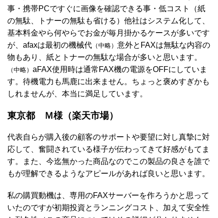
事・携帯PCですぐに画像を確認できる事・低コスト（紙
の無駄、トナーの無駄も省ける）他社はシステム化して、
基本料金やら何やらでお金が毎月掛かるケースが多いです
が、afaxは最初の機械代
意外とFAXは無駄な内容の
（中略）
物もあり、紙とトナーの無駄な場合が多いと思います。
aFAX使用時は通常FAX機の電源をOFFにしていま
（中略）
す。待機電力も馬鹿に出来ません。ちょっと褒めすぎかも
しれませんが、本当に満足しています。
東京都 Ｍ様（楽天市場）
代表自らが購入後の顧客のサポートや要望に対し真摯に対
応して、奮闘されている様子が伝わってきて好感がもてま
す。また、今迄無かった商品なのでこの製品の良さを誰で
もが理解できるようなアピールがあれば良いと思います。
私の購買動機は、専用のFAXサーバーを作ろうかと思って
いたのですが初期投資とランニングコスト、加えて安全性